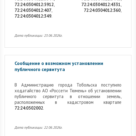
72:24:0304012:5912
,
72:24:0304012:4331
,
72:24:0304012:407
,
72:24:0304012:360
,
72:24:0304012:349
.
Дата публикации: 23.06.2026г.
Сообщение о возможном установлении
публичного сервитута
В Администрацию города Тобольска поступило
ходатайство АО «Россети Тюмень» об установлении
публичного сервитута в отношении земель,
расположенных в кадастровом квартале
72:24:0502002
.
Дата публикации: 22.06.2026г.