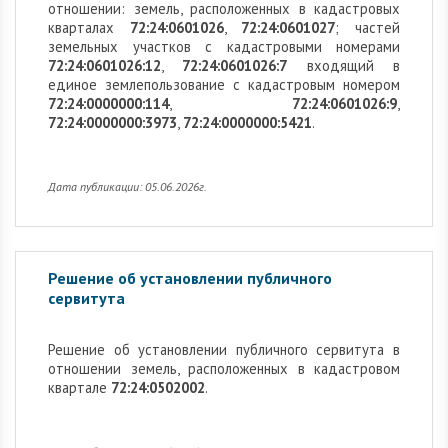
отношении: земель, расположенных в кадастровых
кварталах
72:24:0601026
,
72:24:0601027
; частей
земельных участков с кадастровыми номерами
72:24:0601026:12
,
72:24:0601026:7
входящий в
единое землепользование с кадастровым номером
72:24:0000000:114
,
72:24:0601026:9
,
72:24:0000000:3973
,
72:24:0000000:5421
.
Дата публикации: 05.06.2026г.
Решение об установлении публичного
сервитута
Решение об установлении публичного сервитута в
отношении земель, расположенных в кадастровом
квартале
72:24:0502002
.