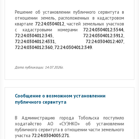
Решение об установлении публичного сервитута в
отношении земель, расположенных в кадастровом
квартале
72:24:0304012
, частей земельных участков
с кадастровыми номерами
72:24:0304012:5544
,
72:24:0304012:345
,
72:24:0304012:5912
,
72:24:0304012:4331
,
72:24:0304012:407
,
72:24:0304012:360
,
72:24:0304012:349
.
Дата публикации: 14.07.2026г.
Сообщение о возможном установлении
публичного сервитута
В Администрацию города Тобольска поступило
ходатайство АО «СУЭНКО» об установлении
публичного сервитута в отношении части земельного
участка
72:24:0304005:271
.