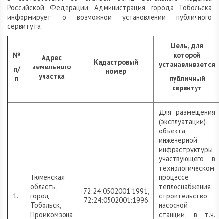
Российской Федерации, Администрация города Тобольска
информирует о возможном установлении публичного
сервитута:
Цель, для
№
которой
Адрес
Кадастровый
устанавливается
земельного
п/
номер
участка
п
публичный
сервитут
Для размещения
(эксплуатации)
объекта
инженерной
инфраструктуры,
участвующего в
технологическом
Тюменская
процессе
область,
теплоснабжения:
72:24:0502001:1991,
1.
город
строительство
72:24:0502001:1996
Тобольск,
насосной
Промкомзона
станции, в т.ч.