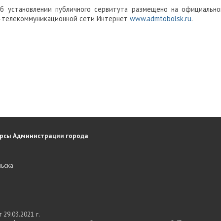
б установлении публичного сервитута размещено на официально
-телекоммуникационной сети Интернет
www.admtobolsk.ru
.
рсы Администрации города
ьска
29.03.2021 г.