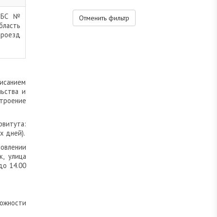
и БС №
Отменить фильтр
бласть
роезд
исанием
льства и
строение
рвитута:
х дней).
новлении
к, улица
до 14.00
можности