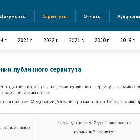
Документы
Сервитуты
Отчеты
Аукцион
4 г.
2023 г.
2022 г.
2021 г.
2020 г.
2019 г.
нии публичного сервитута
я ходатайство об установлении публичного сервитута в рамках 
 к электрическим сетям.
екса Российской Федерации, Администрация города Тобольска инф
Цель, для которой устанавливается
стровый номер
публичный сервитут