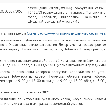
размещение (эксплуатации) сооружения связ
4:0302003:1057
72421/28 расположенного по адресу: Тюменская о
город Тобольск, микрорайон Защитино, п
Школьный, земельный участок 41.
тута приведено в
Схеме расположения границ публичного сервитута.
установлении публичного сервитута и прилагаемым к нему оп
жно в Управлении землепользования Департамента градостроите
 по адресу: Тюменская область, город Тобольск, 8 микрорайон, 
ения с поступившим ходатайством об установлении публичного се
 9-00 до 17-00, обед с 13.00 до 14.00 (кроме выходных и праздничны
часток, в отношении которого поступило ходатайство об уста
орода Тобольска по адресу: Тюменская область, город Тобольс
етверг - с 9-00 до 18-00, пятница - с 9-00 до 17-00, обед с 13.00 
 участки – по 05 августа 2022.
заявление по истечении указанного срока, несут риски невоз
ции о таких лицах и их правах на земельный участок.