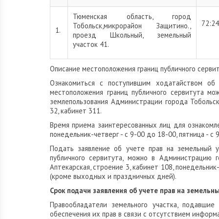
Тюменская область, город
72:2
Тобольск,микрорайон Защитино.,
1.
проезд Школьный, земельный
участок 41.
Описание местоположения границ публичного серви
Ознакомиться с поступившим ходатайством об 
местоположения границ публичного сервитута мо
землепользования Администрации города Тобольска
32, кабинет 311.
Время приема заинтересованных лиц для ознакомл
понедельник-четверг - с 9-00 до 18-00, пятница - с
Подать заявление об учете прав на земельный у
публичного сервитута, можно в Администрацию г
Аптекарская, строение 3, кабинет 108, понедельник-ч
(кроме выходных и праздничных дней).
Срок подачи заявления об учете прав на земельные
Правообладатели земельного участка, подавшие 
обеспечения их прав в связи с отсутствием информа