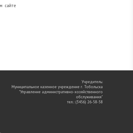
м сайте
Учредитель:
Муниципальное казенное учреждение г. Тобольска
"Управление административно-хозяйственного
обслуживания"
тел.:
(3456) 26-58-58