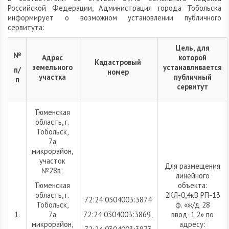
Российской Федерации, Администрация города Тобольска
информирует о возможном установлении публичного
сервитута:
Цель, для
№
Адрес
которой
Кадастровый
земельного
устанавливается
п/
номер
участка
публичный
п
сервитут
Тюменская
область, г.
Тобольск,
7а
микрорайон,
участок
Для размещения
№28в;
линейного
Тюменская
объекта:
область, г.
2КЛ-0,4кВ РП-13
72:24:0304003:3874
Тобольск,
ф. «ж/д 28
1.
7а
72:24:0304003:3869,
ввод-1,2» по
микрорайон,
адресу: