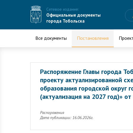
Сетевое издание:
Официальные документы
города Тобольска
Все документы
Постановления
Проек
Распоряжение Главы города То
проекту актуализированной сх
образования городской округ г
(актуализация на 2027 год)» от
Распоряжения
Дата публикации: 16.06.2026г.