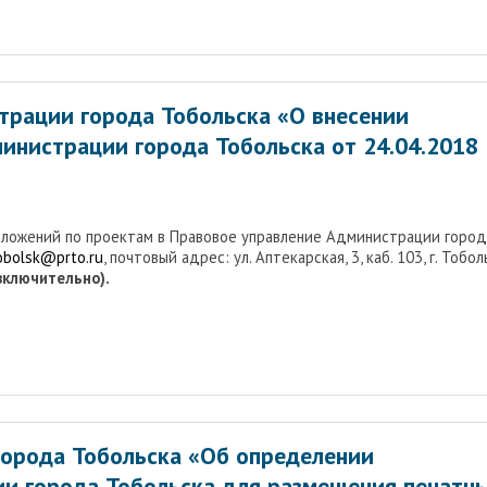
трации города Тобольска «О внесении
инистрации города Тобольска от 24.04.2018
дложений по проектам в Правовое управление Администрации город
tobolsk@prto.ru
, почтовый адрес: ул. Аптекарская, 3, каб. 103, г. Тобол
(включительно).
орода Тобольска «Об определении
ии города Тобольска для размещения печатн