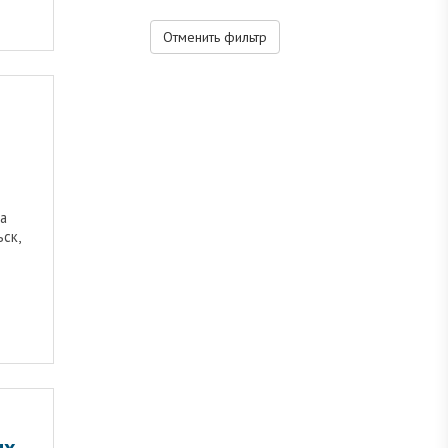
Отменить фильтр
а
ьск,
ых