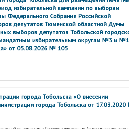
риод избирательной кампании по выборам
мы Федерального Собрания Российской
оров депутатов Тюменской областной Думы
ьных выборов депутатов Тобольской городск
омандатным избирательным округам №3 и №
а» от 05.08.2026 № 105
трации города Тобольска «О внесении
министрации города Тобольска от 17.03.2020
дложений по проектам в Правовое управление Администрации город