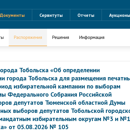
Документы
Сервитуты
Отчеты
Аукцион
ты
Распоряжения
Решения
Информация
орода Тобольска «Об определении
ии города Тобольска для размещения печатн
риод избирательной кампании по выборам
мы Федерального Собрания Российской
оров депутатов Тюменской областной Думы
ьных выборов депутатов Тобольской городск
омандатным избирательным округам №3 и №
а» от 05.08.2026 № 105