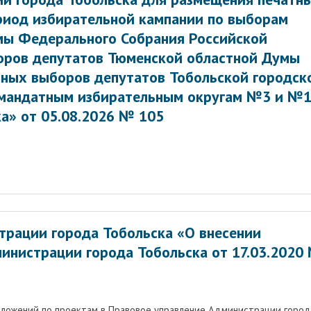
риод избирательной кампании по выборам
мы Федерального Собрания Российской
оров депутатов Тюменской областной Думы
ьных выборов депутатов Тобольской городск
омандатным избирательным округам №3 и №
а» от 05.08.2026 № 105
трации города Тобольска «О внесении
министрации города Тобольска от 17.03.2020
дложений по проектам в Правовое управление Администрации город