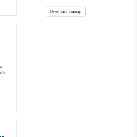
Отменить фильтр
а
ьск,
ых