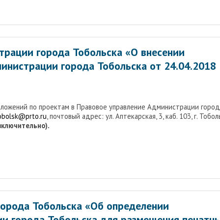
трации города Тобольска «О внесении
инистрации города Тобольска от 24.04.2018
дложений по проектам в Правовое управление Администрации город
tobolsk@prto.ru
, почтовый адрес: ул. Аптекарская, 3, каб. 103, г. Тобол
(включительно).
орода Тобольска «Об определении
ии города Тобольска для размещения печатн