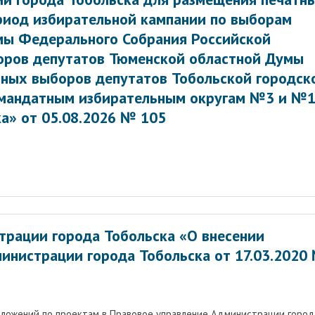
риод избирательной кампании по выборам
мы Федерального Собрания Российской
оров депутатов Тюменской областной Думы
ьных выборов депутатов Тобольской городск
омандатным избирательным округам №3 и №
а» от 05.08.2026 № 105
трации города Тобольска «О внесении
министрации города Тобольска от 17.03.2020
дложений по проектам в Правовое управление Администрации город