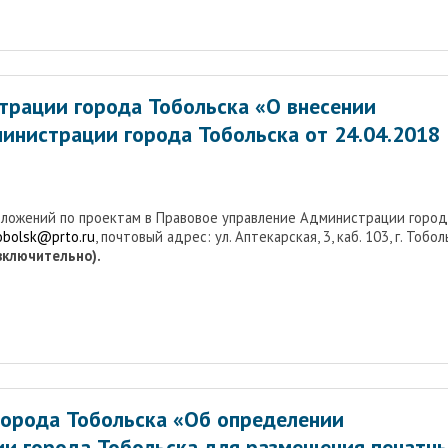
трации города Тобольска «О внесении
инистрации города Тобольска от 24.04.2018
дложений по проектам в Правовое управление Администрации город
tobolsk@prto.ru
, почтовый адрес: ул. Аптекарская, 3, каб. 103, г. Тобол
(включительно).
орода Тобольска «Об определении
ии города Тобольска для размещения печатн