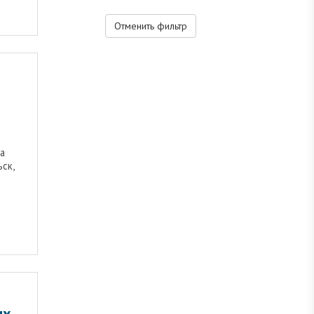
Отменить фильтр
а
ьск,
ых